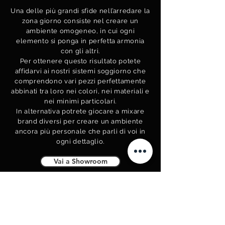
Una delle più grandi sfide nell’arredare la
zona giorno consiste nel creare un
ambiente omogeneo, in cui ogni
elemento si ponga in perfetta armonia
con gli altri.
Per ottenere questo risultato potete
affidarvi ai nostri sistemi soggiorno che
comprendono vari pezzi perfettamente
abbinati tra loro nei colori, nei materiali e
nei minimi particolari.
In alternativa potrete giocare a mixare
brand diversi per creare un ambiente
ancora più personale che parli di voi in
ogni dettaglio.
Vai a Showroom